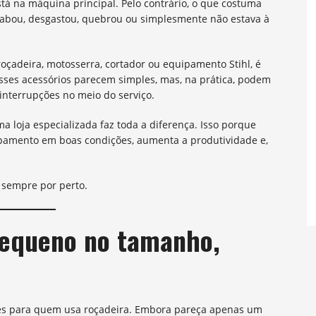
tá na máquina principal. Pelo contrário, o que costuma
acabou, desgastou, quebrou ou simplesmente não estava à
oçadeira, motosserra, cortador ou equipamento Stihl, é
esses acessórios parecem simples, mas, na prática, podem
interrupções no meio do serviço.
a loja especializada faz toda a diferença. Isso porque
ipamento em boas condições, aumenta a produtividade e,
r sempre por perto.
 pequeno no tamanho,
tes para quem usa roçadeira. Embora pareça apenas um