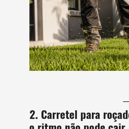
2. Carretel para roça
o ritmo não pode cair