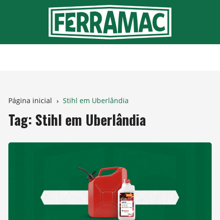
Ir
para
o
conteúdo
Página inicial
Stihl em Uberlândia
Tag:
Stihl em Uberlândia