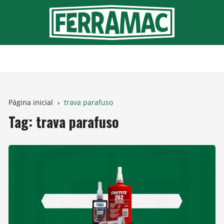
Ir
para
o
conteúdo
Página inicial
trava parafuso
Tag:
trava parafuso