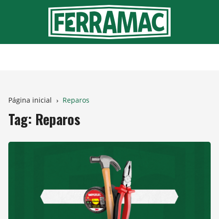
Ir
para
o
conteúdo
Página inicial
Reparos
Tag:
Reparos