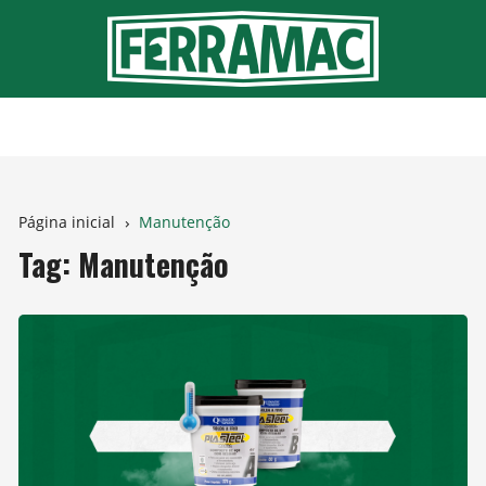
Ir
para
o
conteúdo
Página inicial
Manutenção
Tag:
Manutenção