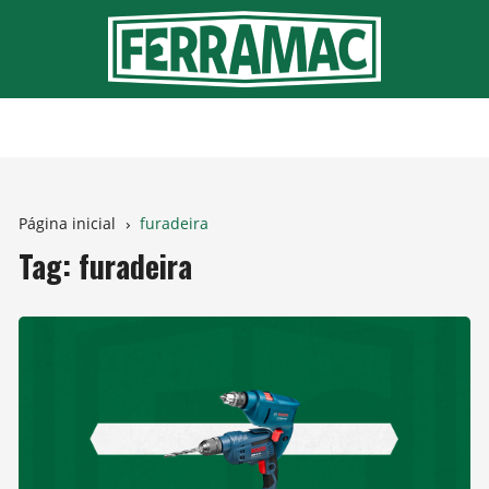
Ir
para
o
conteúdo
Página inicial
furadeira
Tag:
furadeira