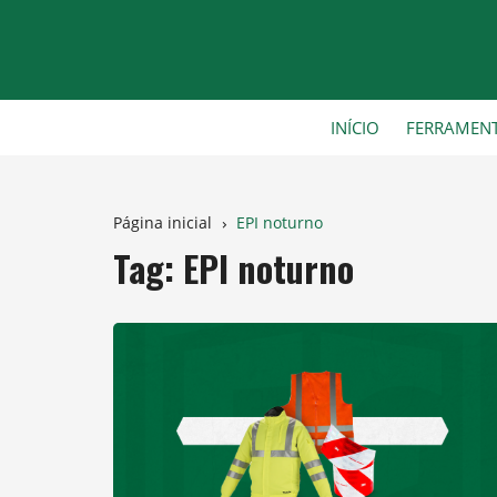
Ir
para
o
conteúdo
INÍCIO
FERRAMEN
Página inicial
EPI noturno
Tag:
EPI noturno