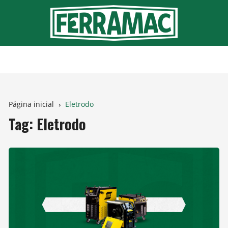
Ir
para
o
conteúdo
Página inicial
Eletrodo
Tag:
Eletrodo