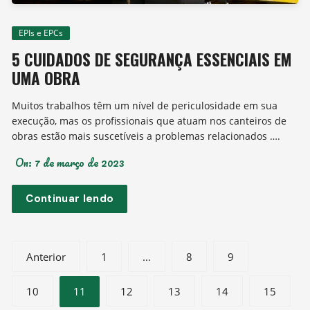
EPIs e EPCs
5 CUIDADOS DE SEGURANÇA ESSENCIAIS EM
UMA OBRA
Muitos trabalhos têm um nível de periculosidade em sua
execução, mas os profissionais que atuam nos canteiros de
obras estão mais suscetíveis a problemas relacionados ….
On:
7 de março de 2023
Continuar lendo
Navegação
Anterior
1
…
8
9
por
10
11
12
13
14
15