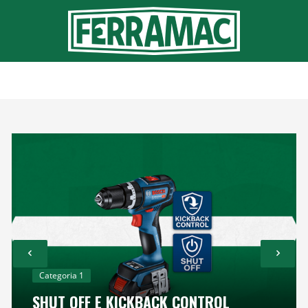
Ir
para
o
conteúdo
Categoria 1
SHUT OFF E KICKBACK CONTROL